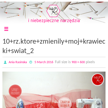
10+rz.ktore+zmienily+moj+krawiec
ki+swiat_2
Full size is
pixels
Ania Rasinska
5 March 2016
900 × 600