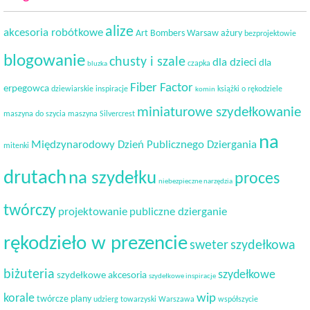
alize
akcesoria robótkowe
Art Bombers Warsaw
ażury
bezprojektowie
blogowanie
chusty i szale
dla dzieci
dla
czapka
bluzka
Fiber Factor
erpegowca
dziewiarskie inspiracje
książki o rękodziele
komin
miniaturowe szydełkowanie
maszyna do szycia
maszyna Silvercrest
na
Międzynarodowy Dzień Publicznego Dziergania
mitenki
drutach
na szydełku
proces
niebezpieczne narzędzia
twórczy
projektowanie
publiczne dzierganie
rękodzieło w prezencie
sweter
szydełkowa
biżuteria
szydełkowe
szydełkowe akcesoria
szydełkowe inspiracje
korale
wip
twórcze plany
udzierg towarzyski
Warszawa
współszycie