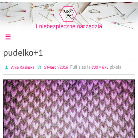
pudelko+1
Full size is
pixels
Ania Rasinska
5 March 2016
900 × 675